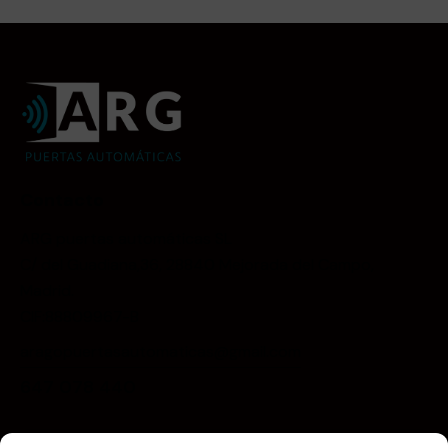
Contacto
ARG puertas automáticas SL
C/ del Guadiana,36, 28840 Mejorada del Campo,
Madrid.
CIF:88809967-B
aragopuertasautomaticas@gmail.com
647 078 440
Menú