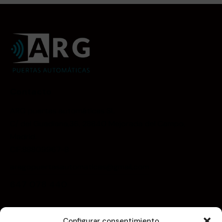
Contacto
ARG puertas automáticas SL
C/ del Guadiana,36, 28840 Mejorada del Campo,
Madrid.
CIF:88809967-B
aragopuertasautomaticas@gmail.com
647 078 440
Menú
Configurar consentimiento