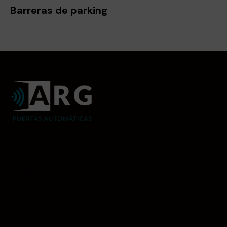
Barreras de parking
Contacto
ARG puertas automáticas SL
C/ del Guadiana,36, 28840 Mejorada del Campo,
Madrid.
CIF:88809967-B
aragopuertasautomaticas@gmail.com