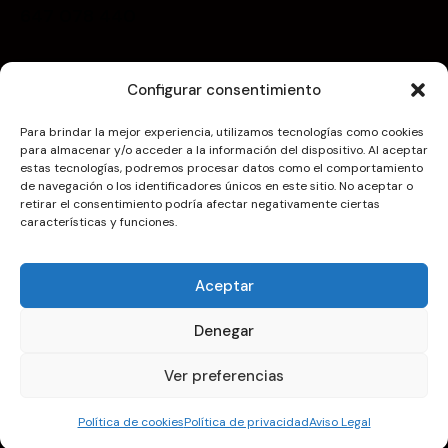
647 078 440
Menú
Configurar consentimiento
Inicio
Para brindar la mejor experiencia, utilizamos tecnologías como cookies
Nosotros
para almacenar y/o acceder a la información del dispositivo. Al aceptar
estas tecnologías, podremos procesar datos como el comportamiento
Servicios
de navegación o los identificadores únicos en este sitio. No aceptar o
Trabajos realizados
retirar el consentimiento podría afectar negativamente ciertas
características y funciones.
Contacto
Newsletter
Aceptar
Denegar
Ver preferencias
Aviso Legal
Política de privacidad
Política de cookies
PUERTAS ARAGO © 2026. Todos los derechos reservados
Política de cookies
Política de privacidad
Aviso Legal