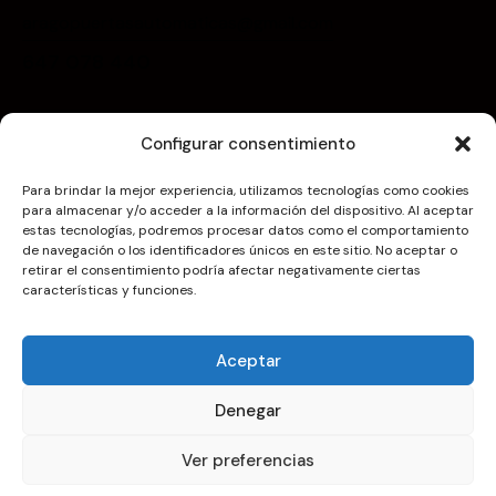
aragopuertasautomaticas@gmail.com
647 078 440
Menú
Configurar consentimiento
Inicio
Para brindar la mejor experiencia, utilizamos tecnologías como cookies
Nosotros
para almacenar y/o acceder a la información del dispositivo. Al aceptar
estas tecnologías, podremos procesar datos como el comportamiento
Servicios
de navegación o los identificadores únicos en este sitio. No aceptar o
Trabajos realizados
retirar el consentimiento podría afectar negativamente ciertas
características y funciones.
Contacto
Newsletter
Aceptar
Denegar
Ver preferencias
Aviso Legal
Política de privacidad
Política de cookies