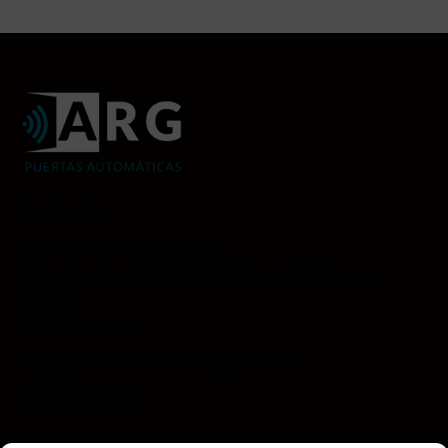
Contacto
ARG puertas automáticas SL
C/ del Guadiana,36, 28840 Mejorada del Campo,
Madrid.
CIF:88809967-B
aragopuertasautomaticas@gmail.com
647 078 440